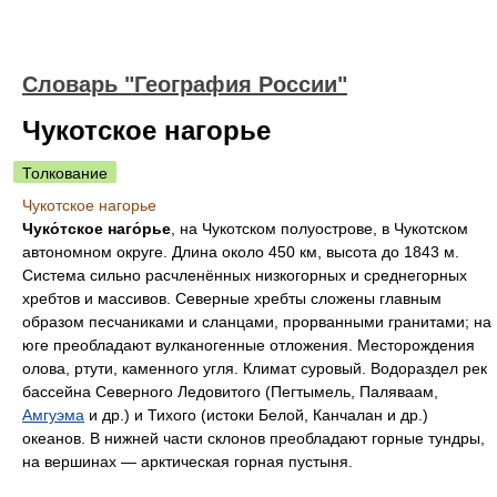
Словарь "География России"
Чукотское нагорье
Толкование
Чукотское нагорье
Чуко́тское наго́рье
, на Чукотском полуострове, в Чукотском
автономном округе. Длина около 450 км, высота до 1843 м.
Система сильно расчленённых низкогорных и среднегорных
хребтов и массивов. Северные хребты сложены главным
образом песчаниками и сланцами, прорванными гранитами; на
юге преобладают вулканогенные отложения. Месторождения
олова, ртути, каменного угля. Климат суровый. Водораздел рек
бассейна Северного Ледовитого (Пегтымель, Паляваам,
Амгуэма
и др.) и Тихого (истоки Белой, Канчалан и др.)
океанов. В нижней части склонов преобладают горные тундры,
на вершинах — арктическая горная пустыня.