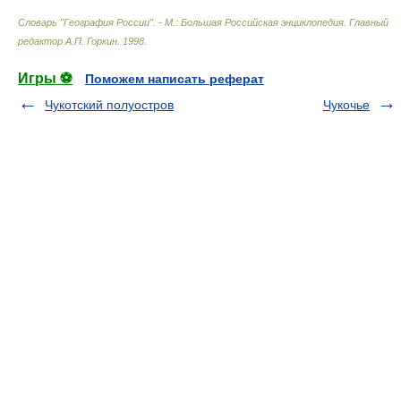
Словарь "География России". - М.: Большая Российская энциклопедия
.
Главный
редактор А.П. Горкин
.
1998
.
Игры ⚽
Поможем написать реферат
Чукотский полуостров
Чукочье