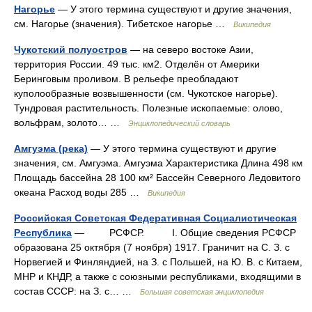
Нагорье
— У этого термина существуют и другие значения,
см. Нагорье (значения). Тибетское нагорье …
Википедия
Чукотский полуостров
— на северо востоке Азии,
территория России. 49 тыс. км2. Отделён от Америки
Беринговым проливом. В рельефе преобладают
куполообразные возвышенности (см. Чукотское нагорье).
Тундровая растительность. Полезные ископаемые: олово,
вольфрам, золото… …
Энциклопедический словарь
Амгуэма (река)
— У этого термина существуют и другие
значения, см. Амгуэма. Амгуэма Характеристика Длина 498 км
Площадь бассейна 28 100 км² Бассейн Северного Ледовитого
океана Расход воды 285 …
Википедия
Российская Советская Федеративная Социалистическая
Республика
— РСФСР. I. Общие сведения РСФСР
образована 25 октября (7 ноября) 1917. Граничит на С. З. с
Норвегией и Финляндией, на З. с Польшей, на Ю. В. с Китаем,
МНР и КНДР, а также с союзными республиками, входящими в
состав СССР: на З. с… …
Большая советская энциклопедия